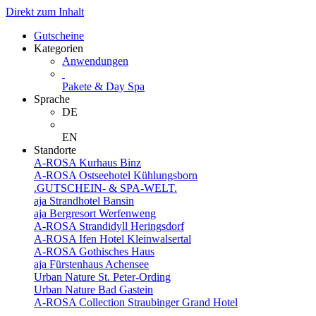
Direkt zum Inhalt
Gutscheine
Kategorien
Anwendungen
Pakete & Day Spa
Sprache
DE
EN
Standorte
A-ROSA Kurhaus Binz
A-ROSA Ostseehotel Kühlungsborn
.GUTSCHEIN- & SPA-WELT.
aja Strandhotel Bansin
aja Bergresort Werfenweng
A-ROSA Strandidyll Heringsdorf
A-ROSA Ifen Hotel Kleinwalsertal
A-ROSA Gothisches Haus
aja Fürstenhaus Achensee
Urban Nature St. Peter-Ording
Urban Nature Bad Gastein
A-ROSA Collection Straubinger Grand Hotel