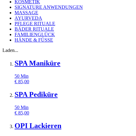
KOSMETIK
SIGNATURE ANWENDUNGEN
MASSAGE
AYURVEDA
PFLEGE RITUALE
BÄDER RITUALE
FAMILIENGLÜCK
HÄNDE & FÜSSE
Laden...
SPA Maniküre
50
Min
€
85,00
SPA Pediküre
50
Min
€
85,00
OPI Lackieren