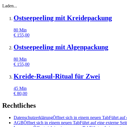
Laden...
Ostseepeeling mit Kreidepackung
80
Min
€
155,00
Ostseepeeling mit Algenpackung
80
Min
€
155,00
Kreide-Rasul-Ritual für Zwei
45
Min
€
80,00
Rechtliches
Datenschutzerklärung
Öffnet sich in einem neuen Tab
Führt auf 
AGB
Öffnet sich in einem neuen Tab
Führt auf eine externe Seit