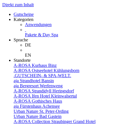
Direkt zum Inhalt
Gutscheine
Kategorien
Anwendungen
Pakete & Day Spa
Sprache
DE
EN
Standorte
A-ROSA Kurhaus Binz
A-ROSA Ostseehotel Kühlungsborn
.GUTSCHEIN- & SPA-WELT.
aja Strandhotel Bansin
aja Bergresort Werfenweng
A-ROSA Strandidyll Heringsdorf
A-ROSA Ifen Hotel Kleinwalsertal
A-ROSA Gothisches Haus
aja Fürstenhaus Achensee
Urban Nature St. Peter-Ording
Urban Nature Bad Gastein
A-ROSA Collection Straubinger Grand Hotel