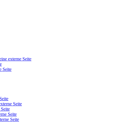
eine externe Seite
e
e Seite
Seite
externe Seite
 Seite
erne Seite
terne Seite