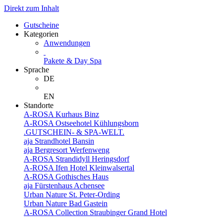
Direkt zum Inhalt
Gutscheine
Kategorien
Anwendungen
Pakete & Day Spa
Sprache
DE
EN
Standorte
A-ROSA Kurhaus Binz
A-ROSA Ostseehotel Kühlungsborn
.GUTSCHEIN- & SPA-WELT.
aja Strandhotel Bansin
aja Bergresort Werfenweng
A-ROSA Strandidyll Heringsdorf
A-ROSA Ifen Hotel Kleinwalsertal
A-ROSA Gothisches Haus
aja Fürstenhaus Achensee
Urban Nature St. Peter-Ording
Urban Nature Bad Gastein
A-ROSA Collection Straubinger Grand Hotel