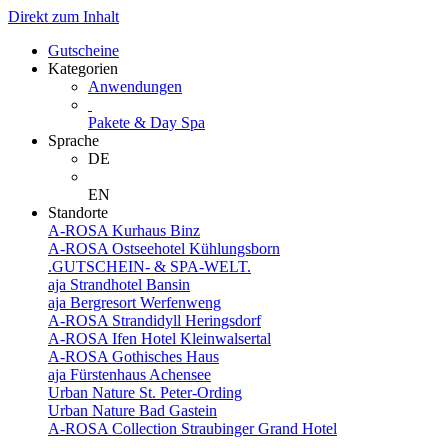
Direkt zum Inhalt
Gutscheine
Kategorien
Anwendungen
Pakete & Day Spa
Sprache
DE
EN
Standorte
A-ROSA Kurhaus Binz
A-ROSA Ostseehotel Kühlungsborn
.GUTSCHEIN- & SPA-WELT.
aja Strandhotel Bansin
aja Bergresort Werfenweng
A-ROSA Strandidyll Heringsdorf
A-ROSA Ifen Hotel Kleinwalsertal
A-ROSA Gothisches Haus
aja Fürstenhaus Achensee
Urban Nature St. Peter-Ording
Urban Nature Bad Gastein
A-ROSA Collection Straubinger Grand Hotel