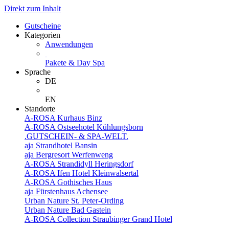
Direkt zum Inhalt
Gutscheine
Kategorien
Anwendungen
Pakete & Day Spa
Sprache
DE
EN
Standorte
A-ROSA Kurhaus Binz
A-ROSA Ostseehotel Kühlungsborn
.GUTSCHEIN- & SPA-WELT.
aja Strandhotel Bansin
aja Bergresort Werfenweng
A-ROSA Strandidyll Heringsdorf
A-ROSA Ifen Hotel Kleinwalsertal
A-ROSA Gothisches Haus
aja Fürstenhaus Achensee
Urban Nature St. Peter-Ording
Urban Nature Bad Gastein
A-ROSA Collection Straubinger Grand Hotel