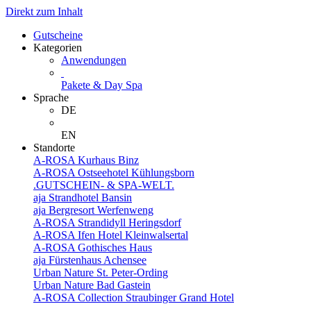
Direkt zum Inhalt
Gutscheine
Kategorien
Anwendungen
Pakete & Day Spa
Sprache
DE
EN
Standorte
A-ROSA Kurhaus Binz
A-ROSA Ostseehotel Kühlungsborn
.GUTSCHEIN- & SPA-WELT.
aja Strandhotel Bansin
aja Bergresort Werfenweng
A-ROSA Strandidyll Heringsdorf
A-ROSA Ifen Hotel Kleinwalsertal
A-ROSA Gothisches Haus
aja Fürstenhaus Achensee
Urban Nature St. Peter-Ording
Urban Nature Bad Gastein
A-ROSA Collection Straubinger Grand Hotel