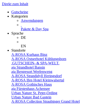
Direkt zum Inhalt
Gutscheine
Kategorien
Anwendungen
Pakete & Day Spa
Sprache
DE
EN
Standorte
A-ROSA Kurhaus Binz
A-ROSA Ostseehotel Kühlungsborn
.GUTSCHEIN- & SPA-WELT.
aja Strandhotel Bansin
aja Bergresort Werfenweng
A-ROSA Strandidyll Heringsdorf
A-ROSA Ifen Hotel Kleinwalsertal
A-ROSA Gothisches Haus
aja Fürstenhaus Achensee
Urban Nature St. Peter-Ording
Urban Nature Bad Gastein
A-ROSA Collection Straubinger Grand Hotel